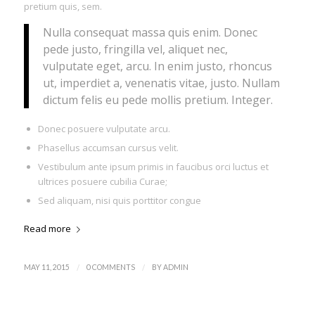
pretium quis, sem.
Nulla consequat massa quis enim. Donec
pede justo, fringilla vel, aliquet nec,
vulputate eget, arcu. In enim justo, rhoncus
ut, imperdiet a, venenatis vitae, justo. Nullam
dictum felis eu pede mollis pretium. Integer.
Donec posuere vulputate arcu.
Phasellus accumsan cursus velit.
Vestibulum ante ipsum primis in faucibus orci luctus et
ultrices posuere cubilia Curae;
Sed aliquam, nisi quis porttitor congue
Read more
/
/
MAY 11, 2015
0 COMMENTS
BY
ADMIN