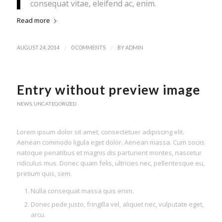
consequat vitae, eleifend ac, enim.
Read more
/
/
AUGUST 24, 2014
0 COMMENTS
BY
ADMIN
Entry without preview image
NEWS
,
UNCATEGORIZED
Lorem ipsum dolor sit amet, consectetuer adipiscing elit.
Aenean commodo ligula eget dolor. Aenean massa. Cum sociis
natoque penatibus et magnis dis parturient montes, nascetur
ridiculus mus. Donec quam felis, ultricies nec, pellentesque eu,
pretium quis, sem.
Nulla consequat massa quis enim.
Donec pede justo, fringilla vel, aliquet nec, vulputate eget,
arcu.