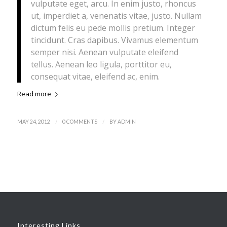
vulputate eget, arcu. In enim justo, rhoncus
ut, imperdiet a, venenatis vitae, justo. Nullam
dictum felis eu pede mollis pretium. Integer
tincidunt. Cras dapibus. Vivamus elementum
semper nisi. Aenean vulputate eleifend
tellus. Aenean leo ligula, porttitor eu,
consequat vitae, eleifend ac, enim.
Read more
/
/
MAY 24, 2012
0 COMMENTS
BY
ADMIN
Interesting Links