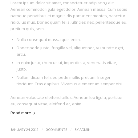
Lorem ipsum dolor sit amet, consectetuer adipiscing elit.
Aenean commodo ligula eget dolor. Aenean massa. Cum sociis
natoque penatibus et magnis dis parturient montes, nascetur
ridiculus mus. Donec quam felis, ultricies nec, pellentesque eu,
pretium quis, sem.
Nulla consequat massa quis enim.
Donec pede justo, fringilla vel, aliquet nec, vulputate eget,
arcu.
In enim justo, rhoncus ut, imperdiet a, venenatis vitae,
justo.
Nullam dictum felis eu pede mollis pretium. Integer
tincidunt. Cras dapibus. Vivamus elementum semper nisi.
Aenean vulputate eleifend tellus. Aenean leo ligula, porttitor
eu, consequat vitae, eleifend ac, enim.
Read more
/
/
JANUARY 24, 2015
0 COMMENTS
BY
ADMIN