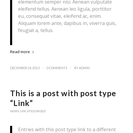
elementum semper nisi. Aenean vulputate
eleifend tellus. Aenean leo ligula, porttitor
eu, consequat vitae, eleifend ac, enim.
Aliquam lorem ante, dapibus in, viverra quis,
feugiat a, tellus.
Read more
/
/
DECEMBER 24, 2013
0 COMMENTS
BY
ADMIN
This is a post with post type
“Link”
NEWS
,
UNCATEGORIZED
Entries with this post type link to a different