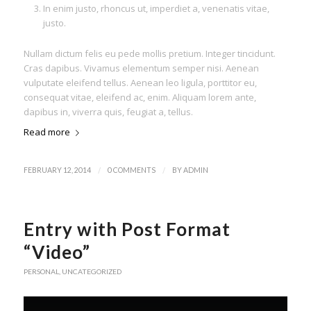
In enim justo, rhoncus ut, imperdiet a, venenatis vitae,
justo.
Nullam dictum felis eu pede mollis pretium. Integer tincidunt.
Cras dapibus. Vivamus elementum semper nisi. Aenean
vulputate eleifend tellus. Aenean leo ligula, porttitor eu,
consequat vitae, eleifend ac, enim. Aliquam lorem ante,
dapibus in, viverra quis, feugiat a, tellus.
Read more
/
/
FEBRUARY 12, 2014
0 COMMENTS
BY
ADMIN
Entry with Post Format
“Video”
PERSONAL
,
UNCATEGORIZED