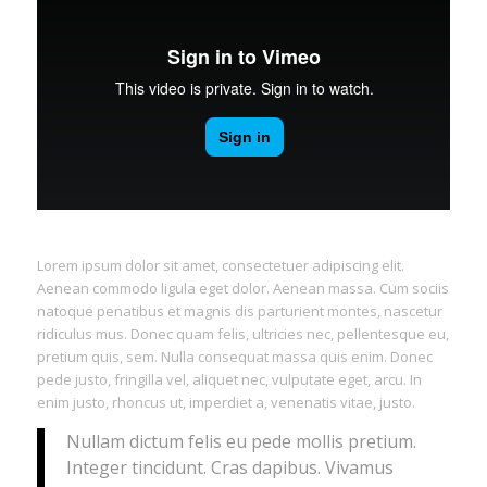
Lorem ipsum dolor sit amet, consectetuer adipiscing elit.
Aenean commodo ligula eget dolor. Aenean massa. Cum sociis
natoque penatibus et magnis dis parturient montes, nascetur
ridiculus mus. Donec quam felis, ultricies nec, pellentesque eu,
pretium quis, sem. Nulla consequat massa quis enim. Donec
pede justo, fringilla vel, aliquet nec, vulputate eget, arcu. In
enim justo, rhoncus ut, imperdiet a, venenatis vitae, justo.
Nullam dictum felis eu pede mollis pretium.
Integer tincidunt. Cras dapibus. Vivamus