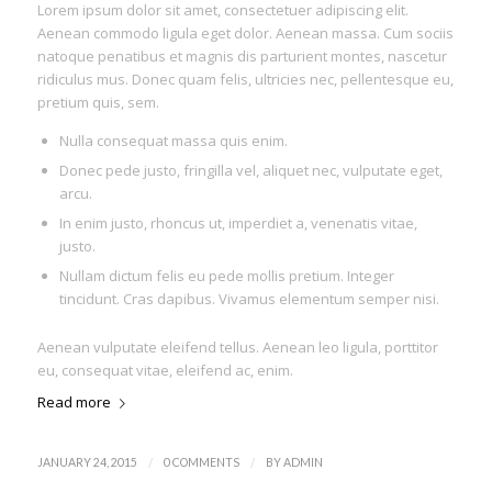
Lorem ipsum dolor sit amet, consectetuer adipiscing elit.
Aenean commodo ligula eget dolor. Aenean massa. Cum sociis
natoque penatibus et magnis dis parturient montes, nascetur
ridiculus mus. Donec quam felis, ultricies nec, pellentesque eu,
pretium quis, sem.
Nulla consequat massa quis enim.
Donec pede justo, fringilla vel, aliquet nec, vulputate eget,
arcu.
In enim justo, rhoncus ut, imperdiet a, venenatis vitae,
justo.
Nullam dictum felis eu pede mollis pretium. Integer
tincidunt. Cras dapibus. Vivamus elementum semper nisi.
Aenean vulputate eleifend tellus. Aenean leo ligula, porttitor
eu, consequat vitae, eleifend ac, enim.
Read more
/
/
JANUARY 24, 2015
0 COMMENTS
BY
ADMIN