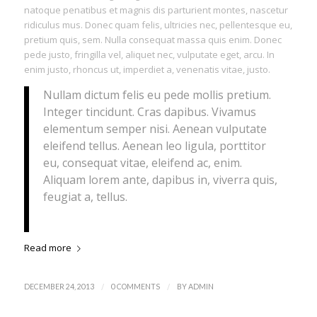
natoque penatibus et magnis dis parturient montes, nascetur
ridiculus mus. Donec quam felis, ultricies nec, pellentesque eu,
pretium quis, sem. Nulla consequat massa quis enim. Donec
pede justo, fringilla vel, aliquet nec, vulputate eget, arcu. In
enim justo, rhoncus ut, imperdiet a, venenatis vitae, justo.
Nullam dictum felis eu pede mollis pretium.
Integer tincidunt. Cras dapibus. Vivamus
elementum semper nisi. Aenean vulputate
eleifend tellus. Aenean leo ligula, porttitor
eu, consequat vitae, eleifend ac, enim.
Aliquam lorem ante, dapibus in, viverra quis,
feugiat a, tellus.
Read more
/
/
DECEMBER 24, 2013
0 COMMENTS
BY
ADMIN