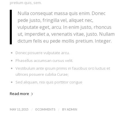
pretium quis, sem.
Nulla consequat massa quis enim. Donec
pede justo, fringilla vel, aliquet nec,
vulputate eget, arcu. In enim justo, rhoncus
ut, imperdiet a, venenatis vitae, justo. Nullam
dictum felis eu pede mollis pretium. Integer.
Donec posuere vulputate arcu.
Phasellus accumsan cursus velit.
Vestibulum ante ipsum primis in faucibus orci luctus et
ultrices posuere cubilia Curae;
Sed aliquam, nisi quis porttitor congue
Read more
/
/
MAY 11, 2015
0 COMMENTS
BY
ADMIN